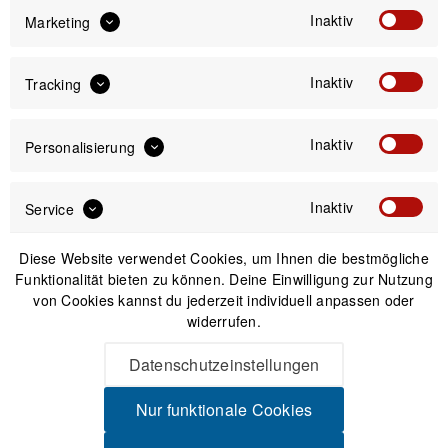
Inaktiv
Marketing
IN DEN
WARENKORB
Inaktiv
Tracking
Versand am gleichen Tag bei Bestellungen bis 14 Uhr
Sicherer Kauf auf Rechnung
Inaktiv
Personalisierung
30 Tage Widerrufsrecht
Inaktiv
Service
Passendes Zubehör
Diese Website verwendet Cookies, um Ihnen die bestmögliche
Funktionalität bieten zu können. Deine Einwilligung zur Nutzung
von Cookies kannst du jederzeit individuell anpassen oder
widerrufen.
Datenschutzeinstellungen
Nur funktionale Cookies