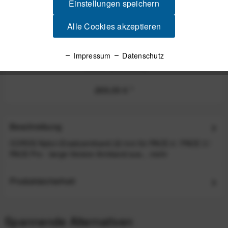
Einstellungen speichern
Alle Cookies akzeptieren
COROS PACE 4 GPS-Sportuhr mit Silikon-Armband
Impressum
Datenschutz
- Black (Schwarz)
269,00 €
*
Beschreibung
COROS Nylon-Ersatzarmband 22 mm für PACE 4 / PACE 3 /
PACE Pro - lange Version Armband aus...
mehr
Produktsicherheit
Spannende Alternativen