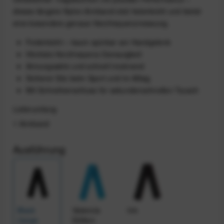
dieses längere Nylon-Armband sitzt federleicht und bietet
eine besonders genaue Herzfrequenzmessung.
Federleicht – kaum spürbar am Handgelenk
Höchste Herzfrequenz-Genauigkeit
Atmungsaktiv und schnell trocknend
Sicherer Sitz beim Sport und im Alltag
Mit Schnellverschluss für sekundenschnellen Tausch
Lieferumfang
1 Armband
Ausführung
Black
Valencia
Ink
(lange
Edition