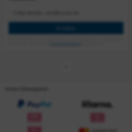
Anmelden
Mit dem Absenden des Formulars erlaube ich die Speicherung und Verarbeitung
meiner Daten, wie Sie in der
Datenschutzerklärung
beschrieben ist.
Unsere Zahlungsarten