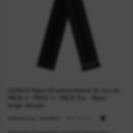
COROS Nylon-Ersatzarmband 22 mm für
PACE 4 / PACE 3 / PACE Pro - Black -
lange Version
Artikelnummer:
164032872
Ultraleichter Tragekomfort mit präziser Performance –