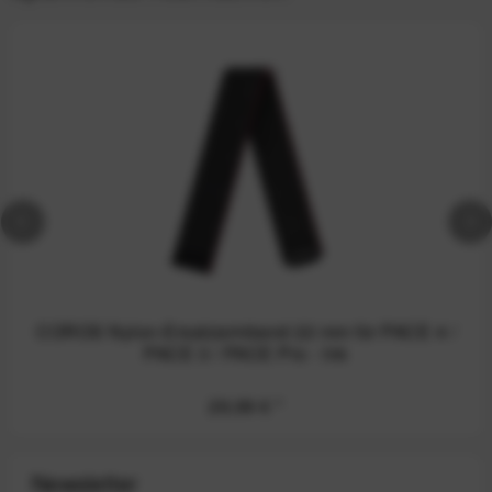
COROS Nylon-Ersatzarmband 22 mm für PACE 4 /
PACE 3 / PACE Pro - Ink
29,99 €
*
Newsletter