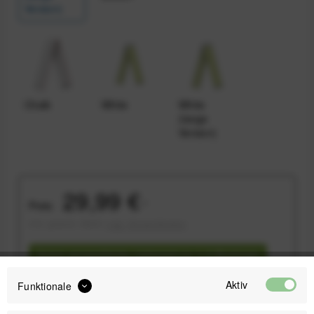
Version)
Chalk
White
White
(lange
Version)
29,99 €
Preis:
*
inkl. gesetzl. MwSt.
zzgl. Versandkosten
Sofort versandfertig, Lieferzeit ca. 1-3 Werktage
Aktiv
Funktionale