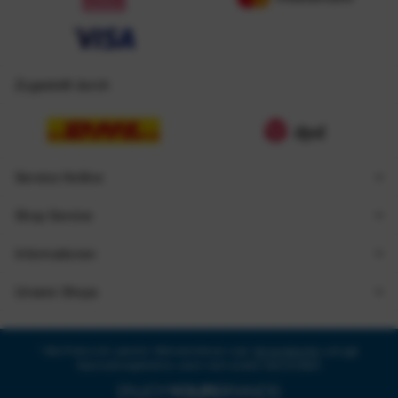
Zugestellt durch
Service Hotline
Shop Service
Informationen
Unsere Shops
* Alle Preise inkl. gesetzl. Mehrwertsteuer zzgl.
Versandkosten
und ggf.
Nachnahmegebühren, wenn nicht anders beschrieben