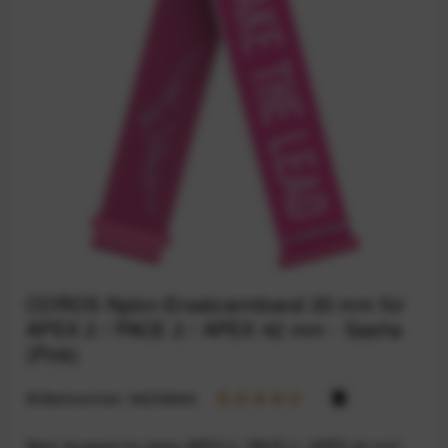
COROS Nylon-Ersatzarmband 20 mm für
APEX 2 / PACE 2 / APEX 42 mm - Sasha
(Pink)
Artikelnummer:
94234646
Mehr Auswahl für deine APEX 2 / PACE 2 / APEX 42 mm!