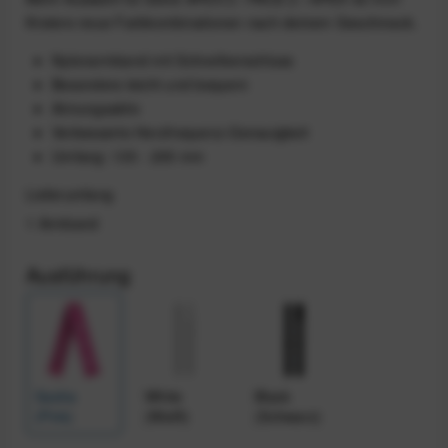
Kreiere neue Farbkombinationen nach deinem Geschmack.
Nylonarmband mit Schnellverschluss
Besonders leicht und bequem
Atmungsaktiv
Verbesserte Herzfrequenz-Genauigkeit
Umfang: 135 - 205 mm
Lieferumfang
1 Armband
Ausführung
Sasha
White
Black
(Pink)
(Weiß)
(Schwarz)