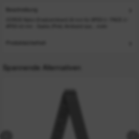
Beschreibung
COROS Nylon-Ersatzarmband 20 mm für APEX 2 / PACE 2 /
APEX 42 mm - Sasha (Pink) Armband aus...
mehr
Produktsicherheit
Spannende Alternativen