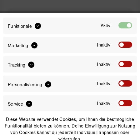
29,99 €
Preis:
*
Aktiv
Funktionale
inkl. gesetzl. MwSt.
zzgl. Versandkosten
Inaktiv
Marketing
Sofort versandfertig, Lieferzeit ca. 1-3 Werktage
Inaktiv
Tracking
Inaktiv
Personalisierung
IN DEN
WARENKORB
Inaktiv
Service
Versand am gleichen Tag bei Bestellungen bis 14 Uhr
Sicherer Kauf auf Rechnung
Diese Website verwendet Cookies, um Ihnen die bestmögliche
30 Tage Widerrufsrecht
Funktionalität bieten zu können. Deine Einwilligung zur Nutzung
von Cookies kannst du jederzeit individuell anpassen oder
widerrufen.