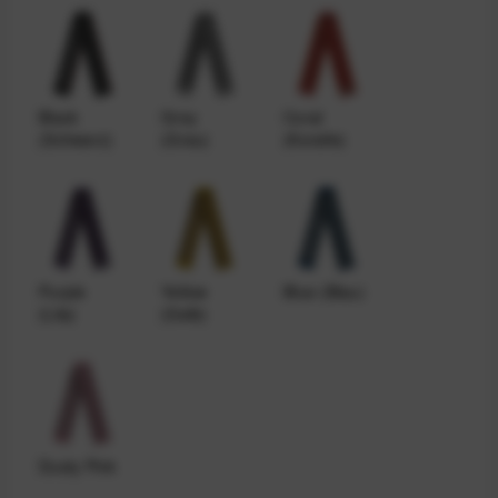
Black
Grey
Coral
(Schwarz)
(Grau)
(Koralle)
Purple
Yellow
Blue (Blau)
(Lila)
(Gelb)
Dusty Pink