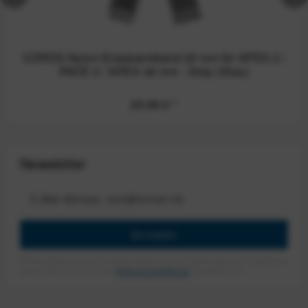
COROS Nylon-Ersatzarmband 20 mm für APEX 2 /
PACE 2 / APEX 42 mm - Grey (Grau)
29,99 €
*
Newsletter
Anmelden
Mit dem Absenden des Formulars erlaube ich die Speicherung und Verarbeitung
meiner Daten, wie Sie in der
Datenschutzerklärung
beschrieben ist.