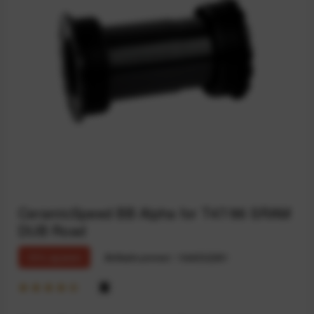
CeramicSpeed BB Alpha for T47/86 SRAM
DUB Road
15% sparen
Artikelnummer:
164032281