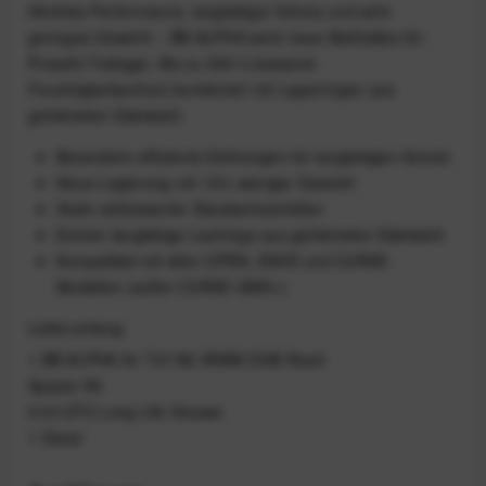
Höchste Performance, langlebiger Schutz und sehr
geringes Gewicht – BB ALPHA setzt neue Maßstäbe für
Pressfit‑Tretlager. Bis zu 500 % besserer
Feuchtigkeitsschutz kombiniert mit Lagerringen aus
gehärtetem Edelstahl.
Besonders effiziente Dichtungen für langlebigen Schutz
Neue Legierung mit 10% weniger Gewicht
Stark verbesserter Staubschutzhüllen
Extrem langlebige Laufringe aus gehärtetem Edelstahl
Kompatibel mit allen OPEN, ENVE und CURVE-
Modellen (außer CURVE GMX+)
Lieferumfang
1 BB ALPHA für T47/86 SRAM DUB Road
Spacer‑Kit
5 ml UFO Long Life Grease
1 Decal