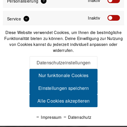
Inaktiv
UVP:
Preis:
*
Personalisierung
inkl. gesetzl. MwSt.
zzgl. Versandkosten
Inaktiv
Service
Sofort versandfertig, Lieferzeit ca. 1-3 Werktage
Diese Website verwendet Cookies, um Ihnen die bestmögliche
Funktionalität bieten zu können. Deine Einwilligung zur Nutzung
von Cookies kannst du jederzeit individuell anpassen oder
widerrufen.
IN DEN
WARENKORB
Datenschutzeinstellungen
Nur funktionale Cookies
Versand am gleichen Tag bei Bestellungen bis 14 Uhr
Sicherer Kauf auf Rechnung
Einstellungen speichern
30 Tage Widerrufsrecht
Alle Cookies akzeptieren
Beschreibung
Impressum
Datenschutz
High‑Performance für dein Rad Das BB ALPHA für T47/86
SRAM DUB Road ist speziell für den...
mehr