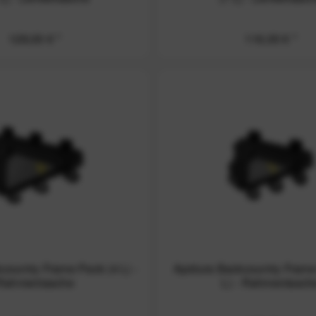
128,00 € *
116,00 € *
country Frame Pack (4 L) -
Apidura Backcountry Frame
Rahmentasche
L) - Rahmentasch