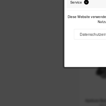
Service
Apidura Bac
L
Diese Website verwendet
Nutzu
Datenschutzein
Apidura Ba
(11