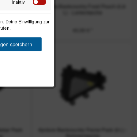
Inaktiv
 Faltbare
Apidura Backcountry Food Pouch (0,8
L)
L) - Lenkertasche
. Deine Einwilligung zur
rufen.
43,00 € *
ngen speichern
lebar Pack
Apidura Backcountry Frame Pack (6 L) -
he
Rahmentasche