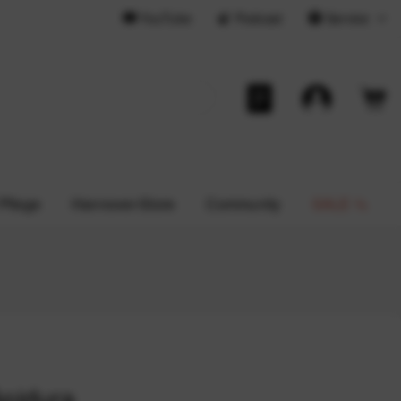
YouTube
Podcast
Service
 Pflege
Hannover-Store
Community
SALE %
Apidura