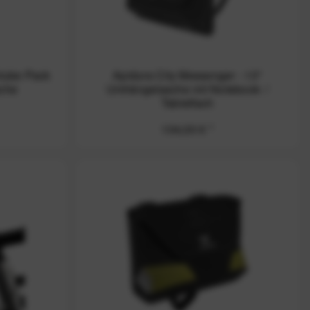
tube Pack
Apidura City Messenger - 13"
sche
Umhängetasche mit Notebook- /
Tabletfach
104,00 € *