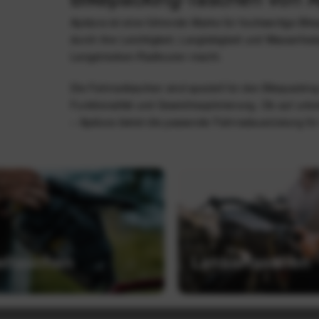
Apidura ist eine führende Marke für hochwertige Bik
durch ihre Leichtigkeit, Langlebigkeit und Wasserfest
Langstrecken-Radtouren macht.
Die Fahrradtaschen sind speziell für den Bikepacking
Funktionalität und Gewichtsoptimierung. Ob auf un
– Apidura bietet die passende Fahrradausrüstung fü
eltaschen
Lenkertaschen