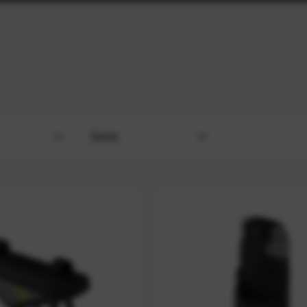
Serie
Expedition-Series
r
bis
30 Liter
Racing-Series