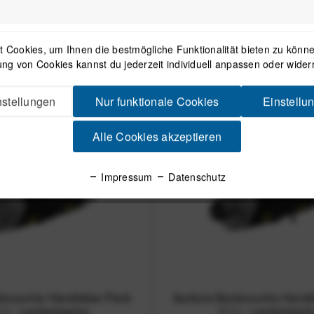
kcountry Saddle Pack (10
Apidura Packable Musette
) - Satteltasche
Umhängetasche (7
 Cookies, um Ihnen die bestmögliche Funktionalität bieten zu können
ng von Cookies kannst du jederzeit individuell anpassen oder wider
154,00 € *
40,00 € *
stellungen
Nur funktionale Cookies
Einstellu
Alle Cookies akzeptieren
Impressum
Datenschutz
ckcountry Handlebar Pack
Apidura Backcountry Hand
 L) - Lenkertasche
(7 L) - Lenkertasc