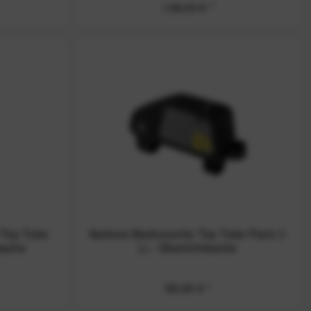
139,00 € *
 Top Tube
Apidura Backcountry Top Tube Pack (1
asche
L) - Oberrohrtasche
59,00 € *