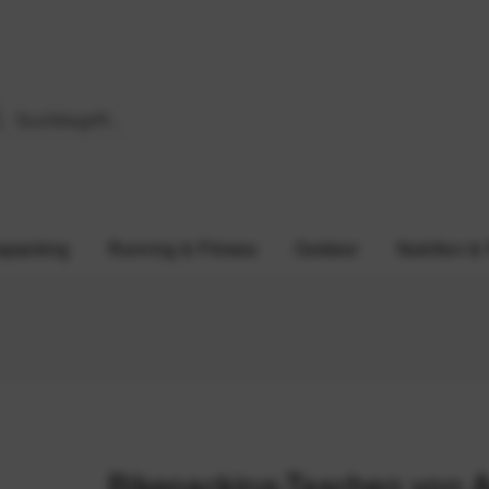
epacking
Running & Fitness
Outdoor
Nutrition &
Bikepacking-Taschen von 