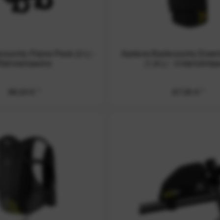
country Frame Pack (2 L) -
Apidura Backcountry Down
Rahmentasche
(1,8 L) - Unterrohrta
96,00 € *
67,00 € *