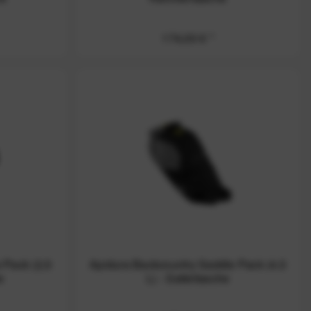
174,00 € *
 Pack (2,5
Apidura Backcountry Saddle Pack (4,5
e
L) - Satteltasche