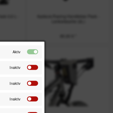
ck 0,5 L -
Apidura Racing Handlebar Pack -
Lenkertasche (2L)
90,00 € *
Aktiv
Inaktiv
Inaktiv
Inaktiv