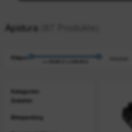
Apidura
(87 Produkte)
Filtern
Volumen
20,00 €
220,00 €
von
bis
von
1 Lite
Kategorien
Zubehör
Bikepacking