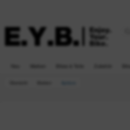
Neu
Marken
Bikes & Teile
Zubehör
Bik
Übersicht
Marken
Apidura