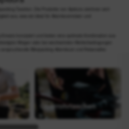
epacking-Taschen. Die Produkte von Apidura zeichnen sich
igkeit aus, was sie ideal für Abenteuerreisen und
-Einsatz konzipiert und bieten eine optimale Kombination aus
befestigten Wegen oder bei wechselnden Wetterbedingungen
r anspruchsvolle Bikepacking-Abenteuer und Reiseradler.
Oberrohrtaschen