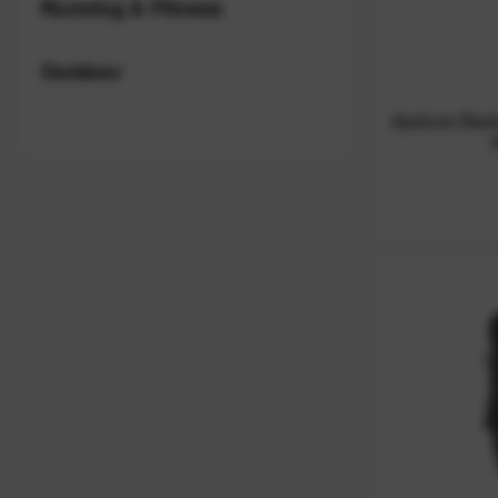
Running & Fitness
Outdoor
Apidura Back