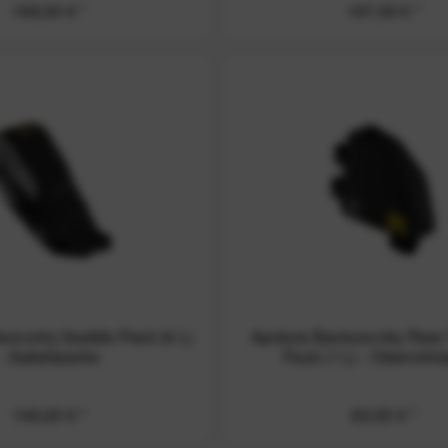
169,00 € *
167,00 € *
country Saddle Pack (6 L)
Apidura Backcountry Rear
- Satteltasche
Pack (1 L) - Oberrohrt
146,00 € *
65,00 € *