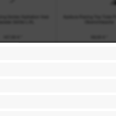
ing Series Hydration Vest
Apidura Racing Top Tube Pa
kweste Größe L/XL
Oberrohrtasche
167,00 € *
58,00 € *