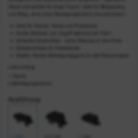
robust und perfekt für lange Touren. Ideal für Bikepacking
und Alltag, ohne deine Bewegungsfreiheit einzuschränken.
Ideal für Snacks, Handy und Powerbank
Große Schlaufe zum Zugriff während der Fahrt
Schlanke Konstruktion - keine Reibung an den Knien
Kabeldurchlass für Powerbanks
Stabile, flexible Befestigungsgurte für alle Rahmentypen
Lieferumfang
1 Tasche
3 Befestigungsriemen
Ausführung
1 Liter
0,6 Liter
1 Liter