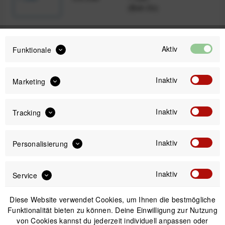
(Bolt-On)
Aktiv
62,00 €
Funktionale
Preis:
*
inkl. gesetzl. MwSt.
zzgl. Versandkosten
Inaktiv
Marketing
Sofort versandfertig, Lieferzeit ca. 1-3 Werktage
Inaktiv
Tracking
Inaktiv
Personalisierung
IN DEN
WARENKORB
Inaktiv
Service
Versand am gleichen Tag bei Bestellungen bis 14 Uhr
Diese Website verwendet Cookies, um Ihnen die bestmögliche
Sicherer Kauf auf Rechnung
Funktionalität bieten zu können. Deine Einwilligung zur Nutzung
30 Tage Widerrufsrecht
von Cookies kannst du jederzeit individuell anpassen oder