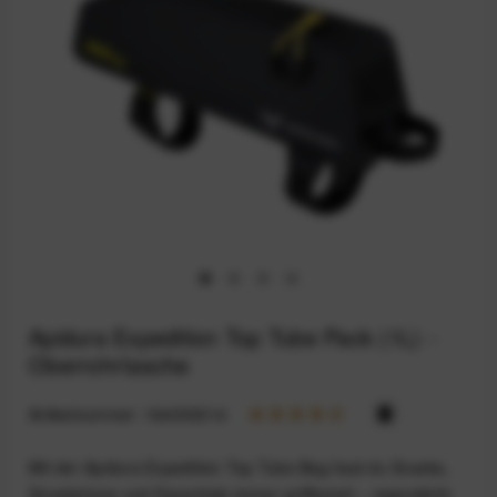
Apidura Expedition Top Tube Pack (1L) -
Oberrohrtasche
Artikelnummer:
164033014
Mit der Apidura Expedition Top Tube Bag hast du Snacks,
Smartphone und Essentials immer griffbereit – regendicht,