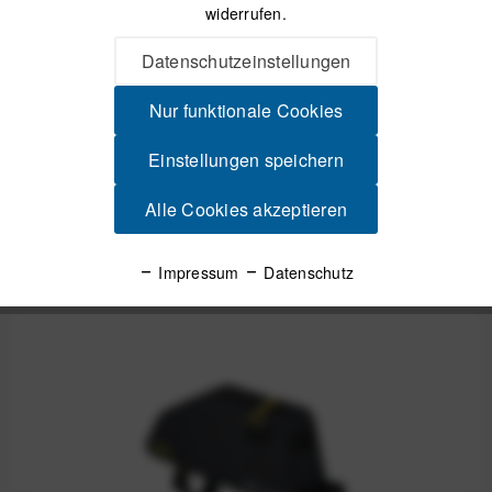
widerrufen.
Datenschutzeinstellungen
Beschreibung
Minimalistisch, praktisch, durchdacht Schneller Zugriff
Nur funktionale Cookies
während der Fahrt Die Top Tube Bag...
mehr
Einstellungen speichern
Produktsicherheit
Alle Cookies akzeptieren
Spannende Alternativen
Impressum
Datenschutz