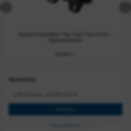
Apidura Expedition Top Tube Pack (0.6L) -
Oberrohrtasche
55,00 €
*
Newsletter
Anmelden
Mit dem Absenden des Formulars erlaube ich die Speicherung und Verarbeitung
meiner Daten, wie Sie in der
Datenschutzerklärung
beschrieben ist.