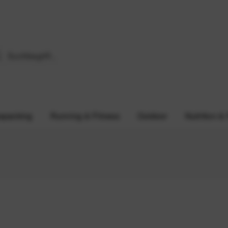
epacking
Running & Fitness
Outdoor
Nutrition &