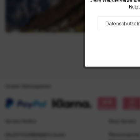
Nutzu
Datenschutzein
Unsere Zahlungsarten
Service Hotline
Shop Service
Retourenportal
ENJOYYOURBRANDS GmbH