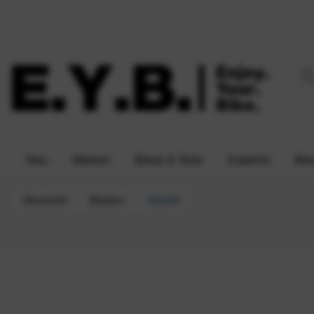
Neu
Marken
Bikes & Teile
Zubehör
Bik
Übersicht
Marken
RideAir