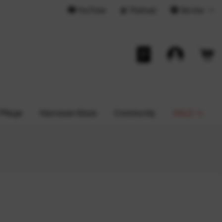
YouTube
Podcast
Service
 Pflege
Hannover-Store
Community
SALE %