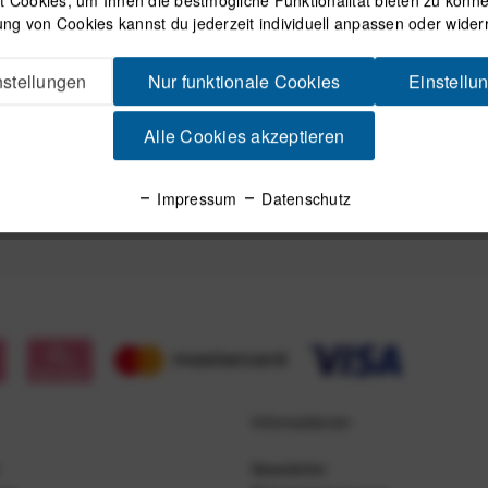
ng von Cookies kannst du jederzeit individuell anpassen oder wider
Mit dem Absenden des Formulars 
in der
Datenschutzerklärung
besch
stellungen
Nur funktionale Cookies
Einstellu
Alle Cookies akzeptieren
Impressum
Datenschutz
Informationen
Newsletter